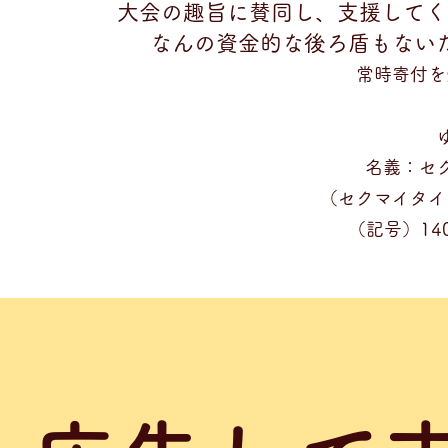
大会の趣旨に賛同し、支援してく
なんの資金的な後ろ盾もない
常時寄付を
名義：セ
（セクマイタイ
（記号）140